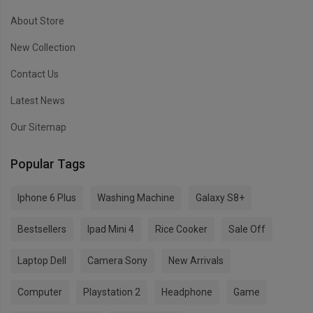
About Store
New Collection
Contact Us
Latest News
Our Sitemap
Popular Tags
Iphone 6 Plus
Washing Machine
Galaxy S8+
Bestsellers
Ipad Mini 4
Rice Cooker
Sale Off
Laptop Dell
Camera Sony
New Arrivals
Computer
Playstation 2
Headphone
Game