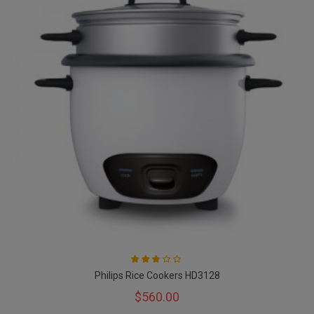
Rating:
53
100
% of
Philips Rice Cookers HD3128
$560.00