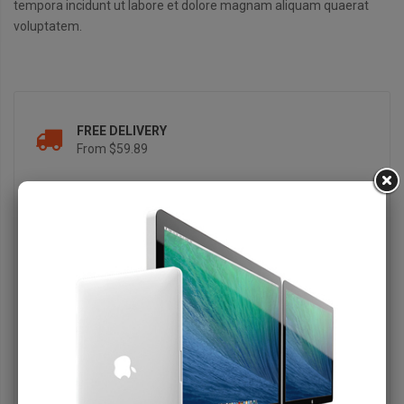
tempora incidunt ut labore et dolore magnam aliquam quaerat
voluptatem.
FREE DELIVERY
From $59.89
SUPPORT 24/7
Online 24 hours
FREE RETURN
365 a day
PAYMENT METHOD
Secure payment