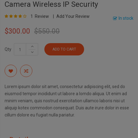
Camera Wireless IP Security
Rating:
1
Review
Add Your Review
73
100
% of
In stock
$300.00
$550.00
Qty
ADD TO CART
Lorem ipsum dolor sit amet, consectetur adipiscing elit, sed do
eiusmod tempor incididunt ut labore a lomdo aliqua. Ut enim ad
minim veniam, quis nostrud exercitation ullamco laboris nisi ut
aliquip kotex commodon consequat. Duis aute irure dolor in esse
cillum dolore eu fugiat nulla pariatur.